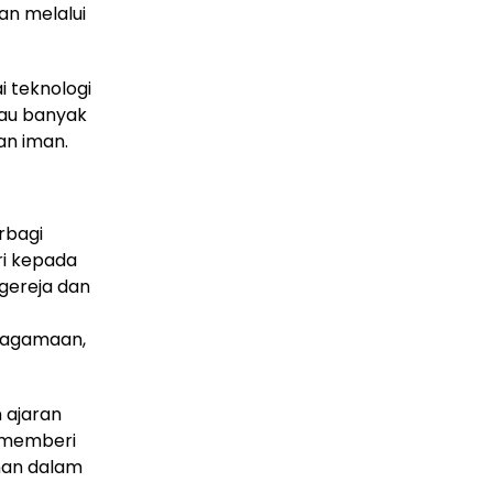
an melalui
i teknologi
kau banyak
an iman.
rbagi
ri kepada
 gereja dan
keagamaan,
 ajaran
, memberi
aman dalam