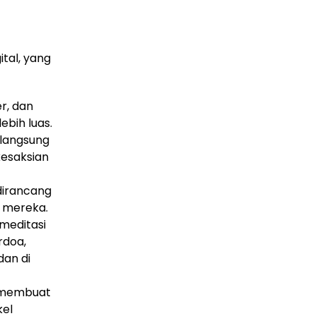
ital, yang
r, dan
bih luas.
 langsung
kesaksian
dirancang
 mereka.
 meditasi
rdoa,
dan di
 membuat
kel