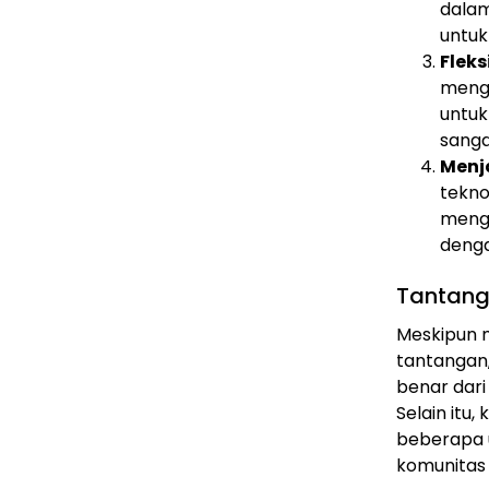
dalam
untuk
Fleks
menga
untuk
sanga
Menj
tekno
mengg
denga
Tantang
Meskipun m
tantangan,
benar dari
Selain itu
beberapa 
komunitas 