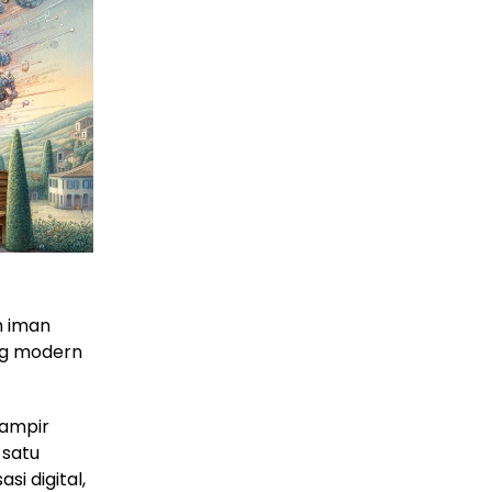
 iman
ng modern
hampir
 satu
i digital,