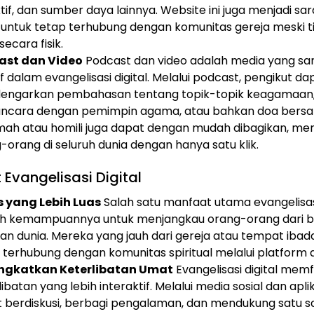
ktif, dan sumber daya lainnya. Website ini juga menjadi sa
untuk tetap terhubung dengan komunitas gereja meski t
secara fisik.
ast dan Video
Podcast dan video adalah media yang sa
if dalam evangelisasi digital. Melalui podcast, pengikut da
engarkan pembahasan tentang topik-topik keagamaan
ncara dengan pemimpin agama, atau bahkan doa bersa
ah atau homili juga dapat dengan mudah dibagikan, me
-orang di seluruh dunia dengan hanya satu klik.
Evangelisasi Digital
 yang Lebih Luas
Salah satu manfaat utama evangelisasi
h kemampuannya untuk menjangkau orang-orang dari b
an dunia. Mereka yang jauh dari gereja atau tempat iba
 terhubung dengan komunitas spiritual melalui platform di
ngkatkan Keterlibatan Umat
Evangelisasi digital memfa
libatan yang lebih interaktif. Melalui media sosial dan apli
 berdiskusi, berbagi pengalaman, dan mendukung satu s