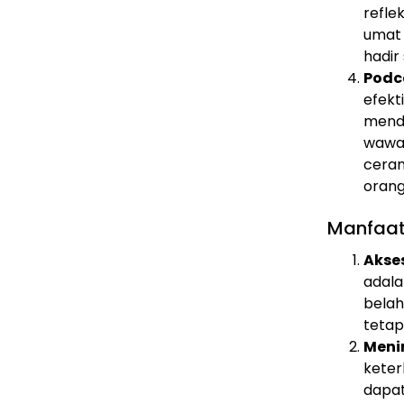
refle
umat 
hadir 
Podc
efekt
mend
wawa
ceram
orang
Manfaat 
Akses
adala
belah
tetap
Meni
keter
dapat