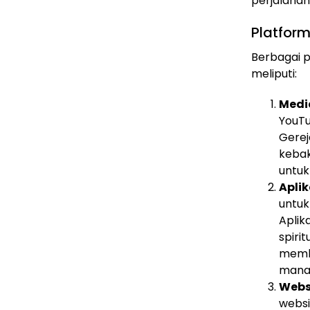
perjalanan
Platform
Berbagai p
meliputi:
Medi
YouTu
Gerej
kebak
untuk
Apli
untu
Aplika
spiri
memba
mana 
Webs
websi