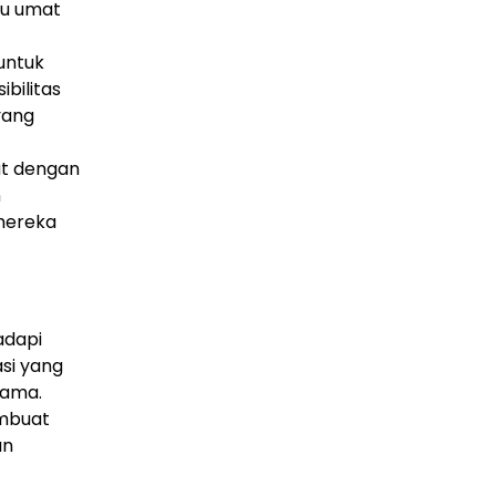
tu umat
untuk
bilitas
yang
at dengan
n
mereka
adapi
si yang
gama.
embuat
an