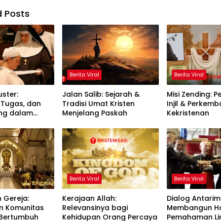
d Posts
Berita Viral
Berita Viral
uster:
Jalan Salib: Sejarah &
Misi Zending: 
 Tugas, dan
Tradisi Umat Kristen
Injil & Perkem
ing dalam
Menjelang Paskah
Kekristenan
lik
Berita Viral
Berita Viral
Gereja:
Kerajaan Allah:
Dialog Antarim
 Komunitas
Relevansinya bagi
Membangun Ha
 Bertumbuh
Kehidupan Orang Percaya
Pemahaman Li