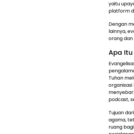
yaitu upay
platform di
Dengan mem
lainnya, e
orang dan 
Apa Itu
Evangelisa
pengalaman
Tuhan mela
organisas
menyebark
podcast, s
Tujuan dar
agama, tet
ruang bagi