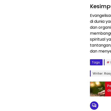
Kesimp
Evangelisa
di dunia y
dan organ
membangun
spiritual 
tantangan,
dan menye
Tags:
Writer: Ra
P
d