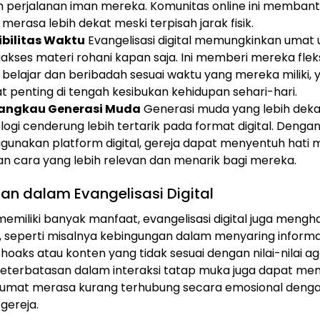
 perjalanan iman mereka. Komunitas online ini memban
 merasa lebih dekat meski terpisah jarak fisik.
ibilitas Waktu
Evangelisasi digital memungkinkan umat 
kses materi rohani kapan saja. Ini memberi mereka fleksi
 belajar dan beribadah sesuai waktu yang mereka miliki, 
t penting di tengah kesibukan kehidupan sehari-hari.
angkau Generasi Muda
Generasi muda yang lebih dek
logi cenderung lebih tertarik pada format digital. Denga
unakan platform digital, gereja dapat menyentuh hati 
n cara yang lebih relevan dan menarik bagi mereka.
an dalam Evangelisasi Digital
emiliki banyak manfaat, evangelisasi digital juga mengh
 seperti misalnya kebingungan dalam menyaring informa
 hoaks atau konten yang tidak sesuai dengan nilai-nilai a
, keterbatasan dalam interaksi tatap muka juga dapat m
umat merasa kurang terhubung secara emosional deng
gereja.