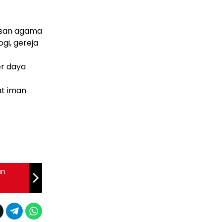
pesan agama
gi, gereja
er daya
at iman
an