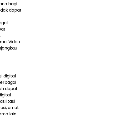
rana bagi
idak dapat
ngat
pat
,
ma. Video
njangkau
 digital
erbagai
dah dapat
gital.
silitasi
kasi, umat
ama lain