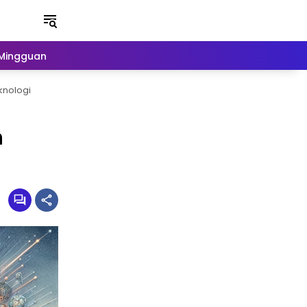
Mingguan
Berita Viral
knologi
n