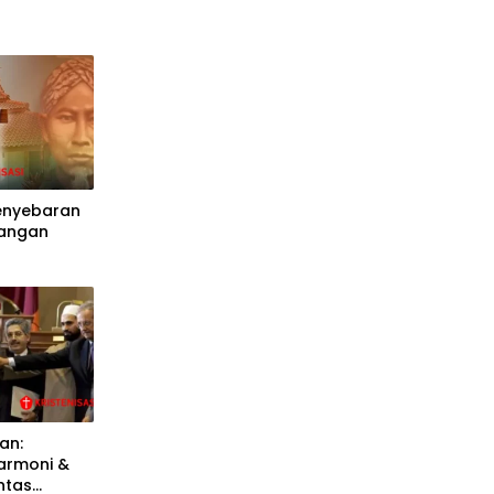
Penyebaran
bangan
an:
rmoni &
ntas