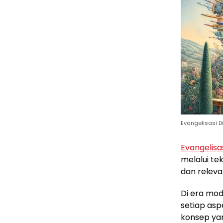
Evangelisasi Di
Evangelisas
melalui te
dan releva
Di era mod
setiap asp
konsep yan