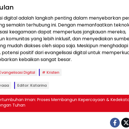
ulan
si digital adalah langkah penting dalam menyebarkan 
ang semakin terhubung ini. Dengan memanfaatkan teknolo
isasi keagamaan dapat memperluas jangkauan mereka,
 komunitas yang lebih inklusif, dan menyediakan sumb
yang mudah diakses oleh siapa saja. Meskipun menghadapi
 potensi positif dari evangelisasi digital untuk memperku
barkan kebaikan sangat besar.
Evangelisasi Digital
Kristen
syaaa
Editor: Katarina
ertumbuhan Iman: Proses Membangun Kepercayaan & Kedekat
engan Tuhan