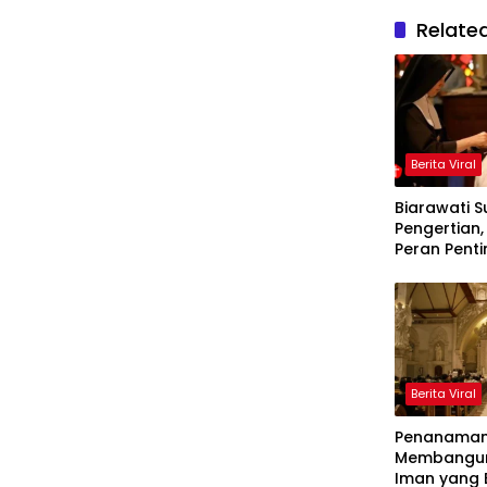
Relate
Berita Viral
Biarawati S
Pengertian,
Peran Pent
Gereja Kato
Berita Viral
Penanaman 
Membangun
Iman yang