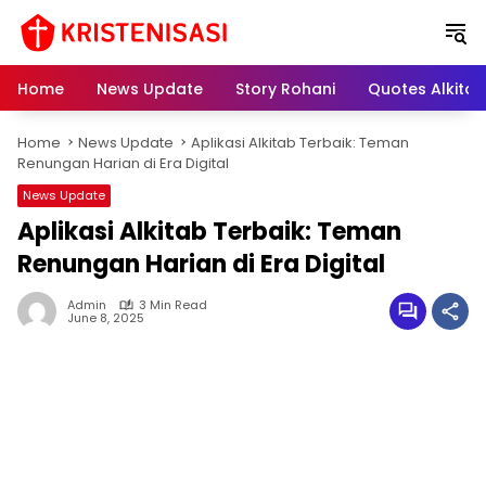
S
k
i
p
Home
News Update
Story Rohani
Quotes Alkitab
t
o
Home
News Update
Aplikasi Alkitab Terbaik: Teman
c
Renungan Harian di Era Digital
o
n
News Update
t
Aplikasi Alkitab Terbaik: Teman
e
Renungan Harian di Era Digital
n
t
Admin
3 Min Read
June 8, 2025