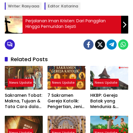
Writer: Rasyaaa
Editor: Katarina
Perjalanan Iman Kristen: Dari Panggilan
Hingga Pemuridan Sejati
Related Posts
News Update
News Update
News Update
Sakramen Tobat:
7 Sakramen
HKBP: Gereja
Makna, Tujuan &
Gereja Katolik:
Batak yang
Tata Cara dalam
Pengertian, Jenis
Mendunia &
Iman Katolik
& Maknanya
Mengakar Kuat
di Indonesia
News Update
News Update
News Update