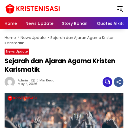
S
k
i
p
Home
News Update
Story Rohani
Quotes Alkitab
t
o
Home
News Update
Sejarah dan Ajaran Agama Kristen
c
Karismatik
o
n
News Update
t
Sejarah dan Ajaran Agama Kristen
e
Karismatik
n
t
Admin
3 Min Read
May 4, 2026