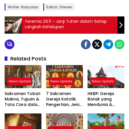
Writer: Rasyaaa
Editor: Steven
Yeremia 29:11 – Janji Tuhan dalam Setiap
Langkah Kehidupan
Related Posts
News Update
News Update
News Update
Sakramen Tobat:
7 Sakramen
HKBP: Gereja
Makna, Tujuan &
Gereja Katolik:
Batak yang
Tata Cara dalam
Pengertian, Jenis
Mendunia &
Iman Katolik
& Maknanya
Mengakar Kuat
di Indonesia