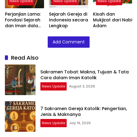
News Update
News Update
News Update
Perjanjian Lama:
Sejarah Gereja di
Kisah dan
Fondasi Sejarah
Indonesia secara
Mukjizat dari Nabi
dan Iman dalam
Lengkap
Adam
Alkitab
Add Comment
Read Also
Sakramen Tobat: Makna, Tujuan & Tata
Cara dalam Iman Katolik
News Update
August 3, 2026
7 Sakramen Gereja Katolik: Pengertian,
Jenis & Maknanya
News Update
July 19, 2026