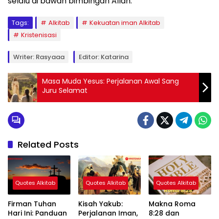
selalu di bawah bimbingan Allah.
Tags:
Alkitab
Kekuatan iman Alkitab
Kristenisasi
Writer: Rasyaaa
Editor: Katarina
Masa Muda Yesus: Perjalanan Awal Sang
Juru Selamat
Related Posts
Quotes Alkitab
Quotes Alkitab
Quotes Alkitab
Firman Tuhan
Kisah Yakub:
Makna Roma
Hari Ini: Panduan
Perjalanan Iman,
8:28 dan