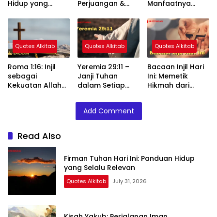
Hidup yang
Perjuangan &
Manfaatnya
Selalu Relevan
Berkat Tuhan
dalam Hidup
Quotes Alkitab
Quotes Alkitab
Quotes Alkitab
Roma 1:16: Injil
Yeremia 29:11 –
Bacaan Injil Hari
sebagai
Janji Tuhan
Ini: Memetik
Kekuatan Allah
dalam Setiap
Hikmah dari
yang
Langkah
Firman Tuhan
Menyelamatkan
Kehidupan
Add Comment
Read Also
Firman Tuhan Hari Ini: Panduan Hidup
yang Selalu Relevan
Quotes Alkitab
July 31, 2026
Kisah Yakub: Perjalanan Iman,