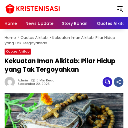
S
k
i
p
Home
News Update
Story Rohani
Quotes Alkitab
t
o
Home
Quotes Alkitab
Kekuatan Iman Alkitab: Pilar Hidup
c
yang Tak Tergoyahkan
o
n
Quotes Alkitab
t
Kekuatan Iman Alkitab: Pilar Hidup
e
yang Tak Tergoyahkan
n
t
Admin
3 Min Read
September 22, 2025