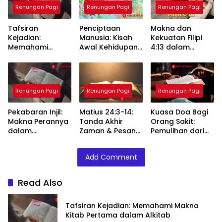
Renungan Pagi
Renungan Pagi
Renungan Pagi
Tafsiran
Penciptaan
Makna dan
Kejadian:
Manusia: Kisah
Kekuatan Filipi
Memahami
Awal Kehidupan
4:13 dalam
Makna Kitab
Menurut Alkitab
Kehidupan
Pertama dalam
Sehari-hari
Alkitab
Renungan Pagi
Renungan Pagi
Renungan Pagi
Pekabaran Injil:
Matius 24:3-14:
Kuasa Doa Bagi
Makna Perannya
Tanda Akhir
Orang Sakit:
dalam
Zaman & Pesan
Pemulihan dari
Kehidupan Umat
Yesus bagi
Tuhan
Kristen
Umat-Nya
Add Comment
Read Also
Tafsiran Kejadian: Memahami Makna
Kitab Pertama dalam Alkitab