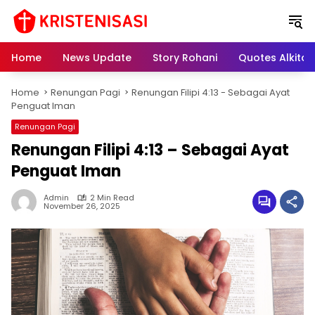
S
k
i
p
Home
News Update
Story Rohani
Quotes Alkitab
t
o
Home
Renungan Pagi
Renungan Filipi 4:13 - Sebagai Ayat
c
Penguat Iman
o
n
Renungan Pagi
t
Renungan Filipi 4:13 – Sebagai Ayat
e
Penguat Iman
n
t
Admin
2 Min Read
November 26, 2025