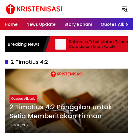
S
k
i
p
Home
News Update
Story Rohani
Quotes Alkitab
t
o
c
: Pengertian, Tugas, dan
Sakramen Tobat: Makna, Tujuan & Ta
Breaking News
o
lam Gereja Katolik
Cara dalam Iman Katolik
n
t
2 Timotius 4:2
e
n
t
Quotes Alkitab
2 Timotius 4:2 Panggilan untuk
Setia Memberitakan Firman
July 16, 2025
admin