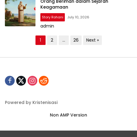
Orang Beriman dalam Sejarah
Keagamaan
Story Rohani
July 10, 2026
admin
P
1
2
…
26
Next »
o
s
t
s
p
a
g
Powered by Kristenisasi
i
Non AMP Version
n
a