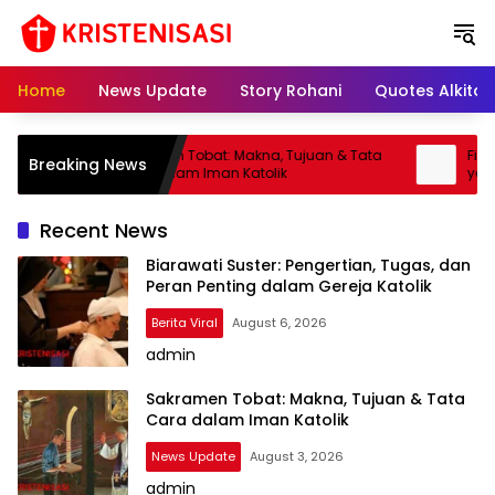
S
k
i
p
Home
News Update
Story Rohani
Quotes Alkitab
t
o
c
an
Sakramen Tobat: Makna, Tujuan & Tata
Firman 
Breaking News
o
Cara dalam Iman Katolik
yang S
n
t
Recent News
e
n
Biarawati Suster: Pengertian, Tugas, dan
Peran Penting dalam Gereja Katolik
t
Berita Viral
August 6, 2026
admin
Sakramen Tobat: Makna, Tujuan & Tata
Cara dalam Iman Katolik
News Update
August 3, 2026
admin