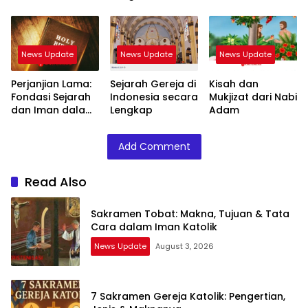
Iman Katolik
& Maknanya
Mengakar Kuat
di Indonesia
News Update
News Update
News Update
Perjanjian Lama:
Sejarah Gereja di
Kisah dan
Fondasi Sejarah
Indonesia secara
Mukjizat dari Nabi
dan Iman dalam
Lengkap
Adam
Alkitab
Add Comment
Read Also
Sakramen Tobat: Makna, Tujuan & Tata
Cara dalam Iman Katolik
News Update
August 3, 2026
7 Sakramen Gereja Katolik: Pengertian,