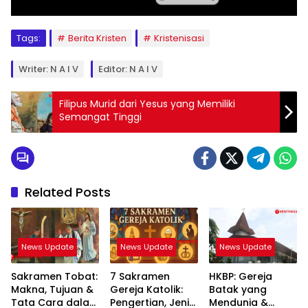
Tags:
Berita Kristen
Kristenisasi
Writer: N A I V
Editor: N A I V
Filipus Murid dari Yesus yang Memiliki
Semangat Tinggi
Related Posts
News Update
News Update
News Update
Sakramen Tobat:
7 Sakramen
HKBP: Gereja
Makna, Tujuan &
Gereja Katolik:
Batak yang
Tata Cara dalam
Pengertian, Jenis
Mendunia &