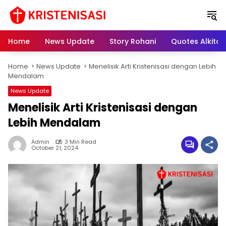
S
k
i
p
Home
News Update
Story Rohani
Quotes Alkitab
t
o
Home
News Update
Menelisik Arti Kristenisasi dengan Lebih
c
Mendalam
o
n
News Update
t
Menelisik Arti Kristenisasi dengan
e
Lebih Mendalam
n
t
Admin
3 Min Read
October 21, 2024