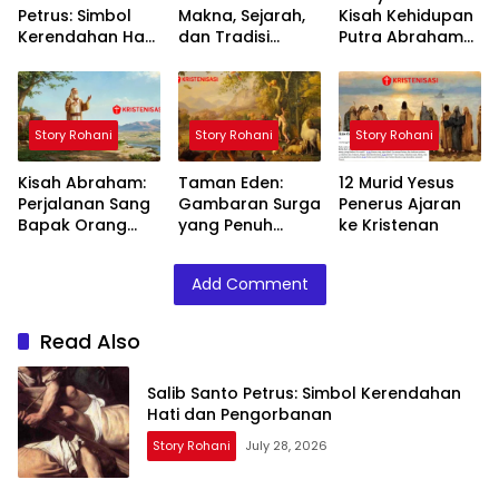
Petrus: Simbol
Makna, Sejarah,
Kisah Kehidupan
Kerendahan Hati
dan Tradisi
Putra Abraham
dan
Menjelang
yang Penuh Iman
Pengorbanan
Paskah
Story Rohani
Story Rohani
Story Rohani
Kisah Abraham:
Taman Eden:
12 Murid Yesus
Perjalanan Sang
Gambaran Surga
Penerus Ajaran
Bapak Orang
yang Penuh
ke Kristenan
Beriman dalam
Misteri dan
Sejarah
Keindahan
Add Comment
Keagamaan
Read Also
Salib Santo Petrus: Simbol Kerendahan
Hati dan Pengorbanan
Story Rohani
July 28, 2026