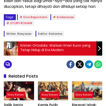
kasih dari Yesus bagi umat-Nya—doa yang tak hanya
diucapkan, tetapi dihayati dan dihidupi setiap hari.
Tags:
Doa Bapa Kami
Kristenisasi
STORY ROHANI
Writer: Rasyaaa
Editor: Katarina
Kristen Ortodoks: Warisan Iman Kuno yang
Tetap Hidup di Era Modern
Related Posts
Story Rohani
Story Rohani
Story Rohani
Salib Santo
Kamis Putih:
Riwayat Ishak: