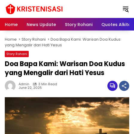
S
k
i
p
Home
News Update
Story Rohani
Quotes Alkitab
t
o
Home
Story Rohani
Doa Bapa Kami: Warisan Doa Kudus
c
yang Mengalir dari Hati Yesus
o
n
Story Rohani
t
Doa Bapa Kami: Warisan Doa Kudus
e
yang Mengalir dari Hati Yesus
n
t
Admin
3 Min Read
June 22, 2025