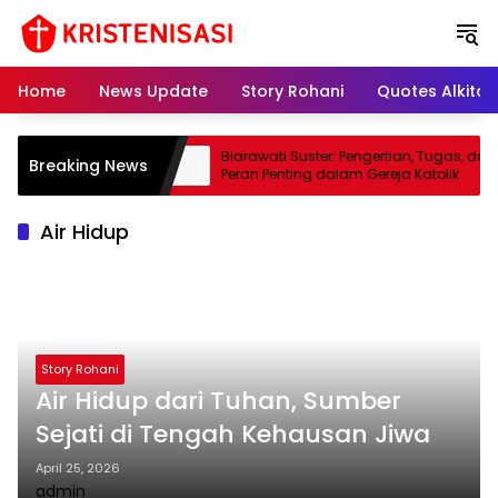
S
k
i
p
Home
News Update
Story Rohani
Quotes Alkitab
t
o
c
kna & Proses
Biarawati Suster: Pengertian, Tugas, dan
Breaking News
o
reja Katolik
Peran Penting dalam Gereja Katolik
n
t
Air Hidup
e
n
t
Story Rohani
Air Hidup dari Tuhan, Sumber
Sejati di Tengah Kehausan Jiwa
April 25, 2026
admin