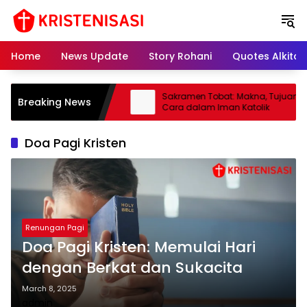
S
k
i
p
Home
News Update
Story Rohani
Quotes Alkitab
t
o
c
r: Pengertian, Tugas, dan
Sakramen Tobat: Makna, Tujuan & T
Breaking News
o
alam Gereja Katolik
Cara dalam Iman Katolik
n
t
Doa Pagi Kristen
e
n
t
Renungan Pagi
Doa Pagi Kristen: Memulai Hari
dengan Berkat dan Sukacita
March 8, 2025
admin