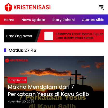
S
k
i
p
Home
News Update
Story Rohani
Quotes Alkitab
t
o
c
: Pengertian, Tugas, dan
Sakramen Tobat: Makna, Tujuan & Ta
Breaking News
o
lam Gereja Katolik
Cara dalam Iman Katolik
n
t
Matius 27:46
e
n
t
Story Rohani
Makna Mendalam dari 7
Perkataan Yesus di Kayu Salib
November 20, 2024
admin