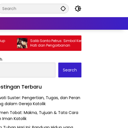
Salib Santo Petrus: Simbol Kerendahan
Jalan 
Hati dan Pengorbanan
Kriste
h
Search
stingan Terbaru
wati Suster: Pengertian, Tugas, dan Peran
ng dalam Gereja Katolik
men Tobat: Makna, Tujuan & Tata Cara
 Iman Katolik
n Tuhan Hari Ini: Panduan Hidup yang