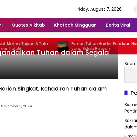
Friday, August 7, 2026
ni
Quotes Alkitab
Khotbah Mingguan
Berita Viral
 Makna, Tujuan & Tata
Firman Tuhan Hari Ini: Panduan Hidup
 Katolik
yang Selalu Relevan
gandalkan Tuhan dalam Segala
Searc
arian Singkat, Kehadiran Tuhan dalam
Po
Biara
November 9, 2024
Penti
Sakra
dalam
Firma