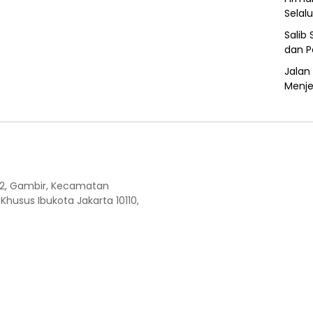
Selal
Salib
dan 
Jalan 
Menje
W.2, Gambir, Kecamatan
Khusus Ibukota Jakarta 10110,