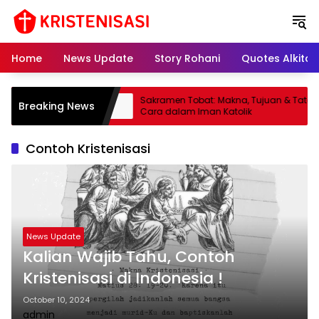
S
k
i
p
Home
News Update
Story Rohani
Quotes Alkitab
t
o
c
gertian, Tugas, dan
Sakramen Tobat: Makna, Tujuan & Tata
Breaking News
o
ereja Katolik
Cara dalam Iman Katolik
n
t
Contoh Kristenisasi
e
n
t
News Update
Kalian Wajib Tahu, Contoh
Kristenisasi di Indonesia !
October 10, 2024
admin