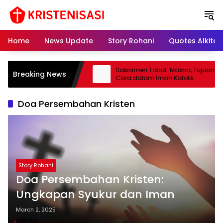
S
k
i
p
Home
News Update
Story Rohani
Quotes Alkitab
t
o
c
: Pengertian, Tugas, dan
Sakramen Tobat: Makna, Tujuan & T
Breaking News
o
alam Gereja Katolik
Cara dalam Iman Katolik
n
t
Doa Persembahan Kristen
e
n
t
Story Rohani
Doa Persembahan Kristen:
Ungkapan Syukur dan Iman
March 2, 2025
admin