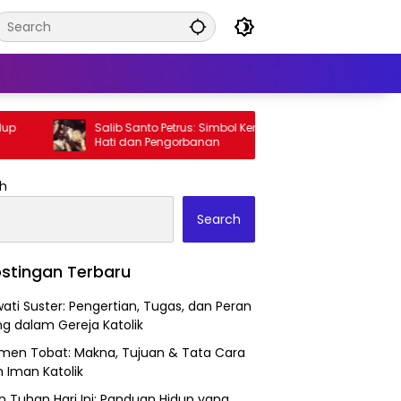
Salib Santo Petrus: Simbol Kerendahan
Jalan S
Hati dan Pengorbanan
Kristen
h
Search
stingan Terbaru
wati Suster: Pengertian, Tugas, dan Peran
ng dalam Gereja Katolik
men Tobat: Makna, Tujuan & Tata Cara
 Iman Katolik
n Tuhan Hari Ini: Panduan Hidup yang