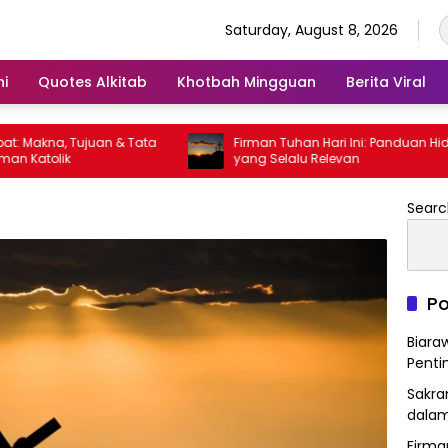
Saturday, August 8, 2026
ni
Quotes Alkitab
Khotbah Mingguan
Berita Viral
Makna, Tujuan & Tata
Firman Tuhan Hari Ini: Panduan Hidup
Katolik
yang Selalu Relevan
Searc
Po
Biara
Penti
Sakra
dalam
Firma