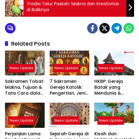
Tradisi Telur Paskah: Makna dan Kreativitas
di Baliknya
Related Posts
News Update
News Update
News Update
Sakramen Tobat:
7 Sakramen
HKBP: Gereja
Makna, Tujuan &
Gereja Katolik:
Batak yang
Tata Cara dalam
Pengertian, Jenis
Mendunia &
Iman Katolik
& Maknanya
Mengakar Kuat
di Indonesia
News Update
News Update
News Update
Perjanjian Lama:
Sejarah Gereja di
Kisah dan