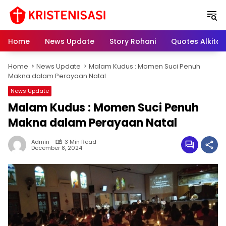
S
k
i
p
Home
News Update
Story Rohani
Quotes Alkitab
t
o
Home
News Update
Malam Kudus : Momen Suci Penuh
c
Makna dalam Perayaan Natal
o
n
News Update
t
Malam Kudus : Momen Suci Penuh
e
Makna dalam Perayaan Natal
n
t
Admin
3 Min Read
December 8, 2024