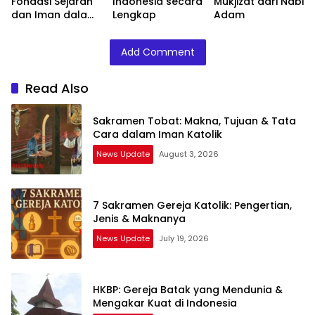
Fondasi Sejarah
Indonesia secara
Mukjizat dari Nabi
dan Iman dalam
Lengkap
Adam
Alkitab
Add Comment
Read Also
Sakramen Tobat: Makna, Tujuan & Tata
Cara dalam Iman Katolik
News Update
August 3, 2026
7 Sakramen Gereja Katolik: Pengertian,
Jenis & Maknanya
News Update
July 19, 2026
HKBP: Gereja Batak yang Mendunia &
Mengakar Kuat di Indonesia