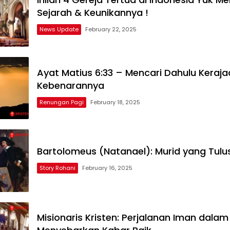
Sejarah & Keunikannya !
News Update
February 22, 2025
Ayat Matius 6:33 – Mencari Dahulu Keraja
Kebenarannya
Renungan Pagi
February 18, 2025
Bartolomeus (Natanael): Murid yang Tulu
Story Rohani
February 16, 2025
Misionaris Kristen: Perjalanan Iman dalam