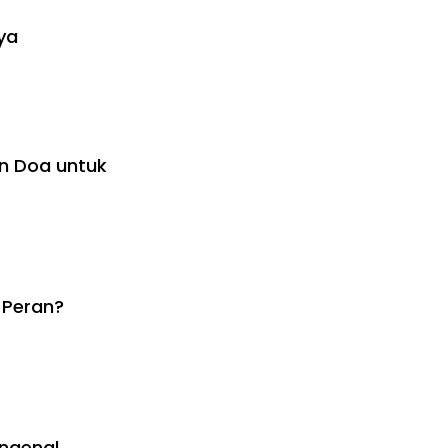
ya
an Doa untuk
 Peran?
engenal