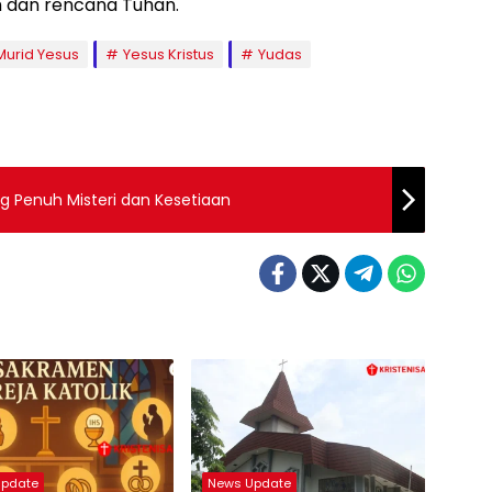
ih dan rencana Tuhan.
Murid Yesus
Yesus Kristus
Yudas
g Penuh Misteri dan Kesetiaan
Update
News Update