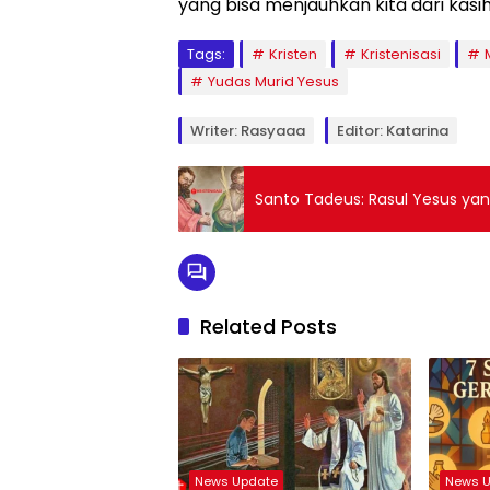
yang bisa menjauhkan kita dari kas
Tags:
Kristen
Kristenisasi
Yudas Murid Yesus
Writer: Rasyaaa
Editor: Katarina
Santo Tadeus: Rasul Yesus yan
Related Posts
News Update
News 