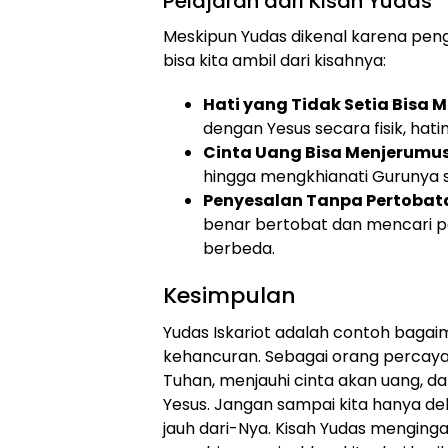
Pelajaran dari Kisah Yudas
Meskipun Yudas dikenal karena pen
bisa kita ambil dari kisahnya:
Hati yang Tidak Setia Bis
dengan Yesus secara fisik, hat
Cinta Uang Bisa Menjerumu
hingga mengkhianati Gurunya se
Penyesalan Tanpa Pertoba
benar bertobat dan mencari 
berbeda.
Kesimpulan
Yudas Iskariot adalah contoh baga
kehancuran. Sebagai orang percaya, 
Tuhan, menjauhi cinta akan uang, d
Yesus. Jangan sampai kita hanya dek
jauh dari-Nya. Kisah Yudas menging