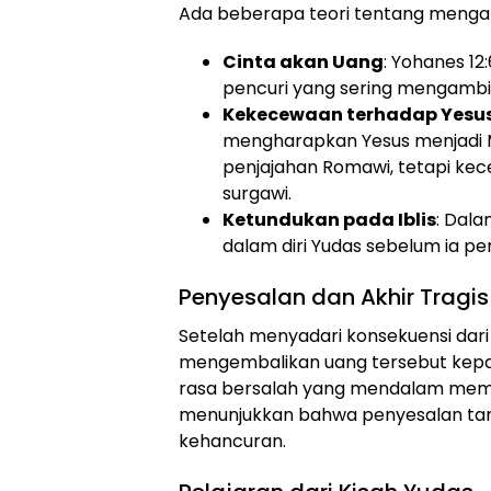
Ada beberapa teori tentang mengap
Cinta akan Uang
: Yohanes 1
pencuri yang sering mengambil
Kekecewaan terhadap Yesu
mengharapkan Yesus menjadi M
penjajahan Romawi, tetapi kec
surgawi.
Ketundukan pada Iblis
: Dala
dalam diri Yudas sebelum ia pe
Penyesalan dan Akhir Tragis
Setelah menyadari konsekuensi da
mengembalikan uang tersebut kepa
rasa bersalah yang mendalam membu
menunjukkan bahwa penyesalan ta
kehancuran.