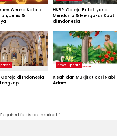
men Gereja Katolik:
HKBP: Gereja Batak yang
ian, Jenis &
Mendunia & Mengakar Kuat
nya
di Indonesia
Update
News Update
 Gereja di Indonesia
Kisah dan Mukjizat dari Nabi
 Lengkap
Adam
Required fields are marked
*