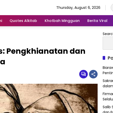
Thursday, August 6, 2026
ni
Quotes Alkitab
Khotbah Mingguan
Berita Viral
Searc
s: Pengkhianatan dan
Po
ga
Biara
Penti
Sakra
dalam
Firma
Selal
Salib
dan 