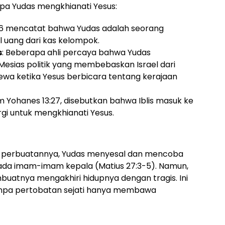
a Yudas mengkhianati Yesus:
2:6 mencatat bahwa Yudas adalah seorang
 uang dari kas kelompok.
s
: Beberapa ahli percaya bahwa Yudas
esias politik yang membebaskan Israel dari
ewa ketika Yesus berbicara tentang kerajaan
m Yohanes 13:27, disebutkan bahwa Iblis masuk ke
rgi untuk mengkhianati Yesus.
ri perbuatannya, Yudas menyesal dan mencoba
da imam-imam kepala (Matius 27:3-5). Namun,
atnya mengakhiri hidupnya dengan tragis. Ini
npa pertobatan sejati hanya membawa