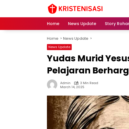
Skip
to
content
Home
News Update
Story Roha
Home
News Update
News Update
Yudas Murid Yesu
Pelajaran Berhar
Admin
3 Min Read
March 14, 2025